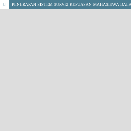
PENERAPAN SISTEM SURVEI KEPUASAN MAHASISWA DAL