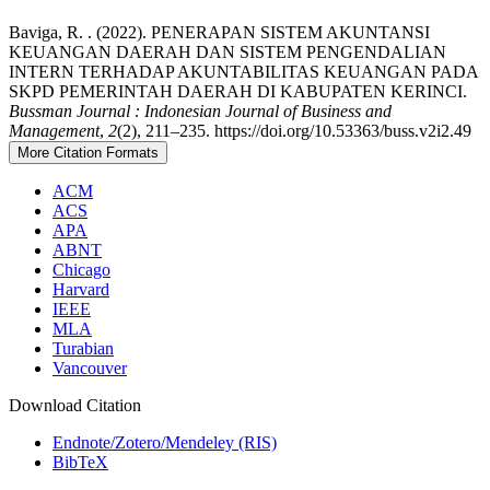
Baviga, R. . (2022). PENERAPAN SISTEM AKUNTANSI
KEUANGAN DAERAH DAN SISTEM PENGENDALIAN
INTERN TERHADAP AKUNTABILITAS KEUANGAN PADA
SKPD PEMERINTAH DAERAH DI KABUPATEN KERINCI.
Bussman Journal : Indonesian Journal of Business and
Management
,
2
(2), 211–235. https://doi.org/10.53363/buss.v2i2.49
More Citation Formats
ACM
ACS
APA
ABNT
Chicago
Harvard
IEEE
MLA
Turabian
Vancouver
Download Citation
Endnote/Zotero/Mendeley (RIS)
BibTeX