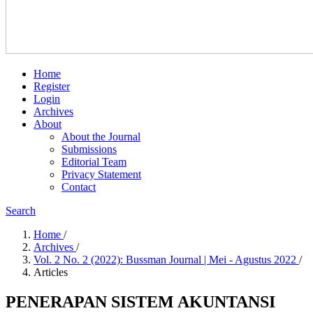
Home
Register
Login
Archives
About
About the Journal
Submissions
Editorial Team
Privacy Statement
Contact
Search
Home
/
Archives
/
Vol. 2 No. 2 (2022): Bussman Journal | Mei - Agustus 2022
/
Articles
PENERAPAN SISTEM AKUNTANSI